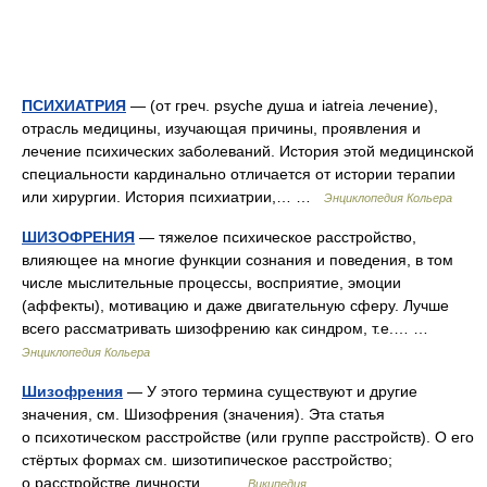
ПСИХИАТРИЯ
— (от греч. psyche душа и iatreia лечение),
отрасль медицины, изучающая причины, проявления и
лечение психических заболеваний. История этой медицинской
специальности кардинально отличается от истории терапии
или хирургии. История психиатрии,… …
Энциклопедия Кольера
ШИЗОФРЕНИЯ
— тяжелое психическое расстройство,
влияющее на многие функции сознания и поведения, в том
числе мыслительные процессы, восприятие, эмоции
(аффекты), мотивацию и даже двигательную сферу. Лучше
всего рассматривать шизофрению как синдром, т.е.… …
Энциклопедия Кольера
Шизофрения
— У этого термина существуют и другие
значения, см. Шизофрения (значения). Эта статья
о психотическом расстройстве (или группе расстройств). О его
стёртых формах см. шизотипическое расстройство;
о расстройстве личности… …
Википедия