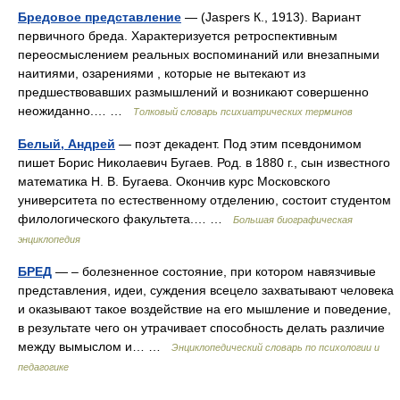
Бредовое представление
— (Jaspers К., 1913). Вариант
первичного бреда. Характеризуется ретроспективным
переосмыслением реальных воспоминаний или внезапными
наитиями, озарениями , которые не вытекают из
предшествовавших размышлений и возникают совершенно
неожиданно.… …
Толковый словарь психиатрических терминов
Белый, Андрей
— поэт декадент. Под этим псевдонимом
пишет Борис Николаевич Бугаев. Род. в 1880 г., сын известного
математика Н. В. Бугаева. Окончив курс Московского
университета по естественному отделению, состоит студентом
филологического факультета.… …
Большая биографическая
энциклопедия
БРЕД
— – болезненное состояние, при котором навязчивые
представления, идеи, суждения всецело захватывают человека
и оказывают такое воздействие на его мышление и поведение,
в результате чего он утрачивает способность делать различие
между вымыслом и… …
Энциклопедический словарь по психологии и
педагогике